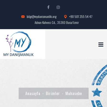
bilgi@mydanismanlik.org
+90 501 355 54 47
Adnan Kahveci Cd., 35360 Buca/Izmir
Anasayfa
Birimler
Muhasebe