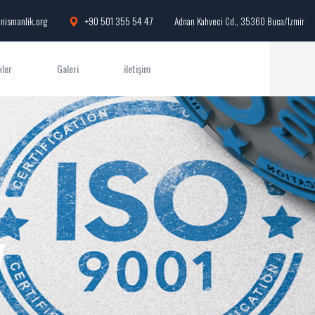
nismanlik.org
+90 501 355 54 47
Adnan Kahveci Cd., 35360 Buca/Izmir
kler
Galeri
iletişim
y