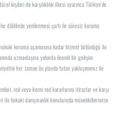
el kişileri de karşılıklılık ilkesi uyarınca Türkiye’de
eler dâhilinde yenilenmesi şartı ile süresiz koruma
hukuki koruma aşamasına kadar hizmet bütünlüğü ile
lanında uzmanlaşma yolunda önemli bir gelişim
iyetini her zaman ön planda tutan yaklaşımımız ile
emleri, red veya kısmi red kararlarına itirazlar ve karşı
leri ile hukuki danışmanlık konularında müvekkillerimize