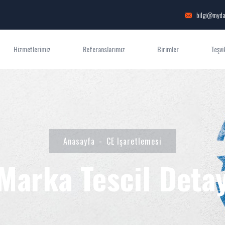
bilgi@myda
Hizmetlerimiz
Referanslarımız
Birimler
Teşvi
Anasayfa
CE Işaretlemesi
Marka Tescil Deta