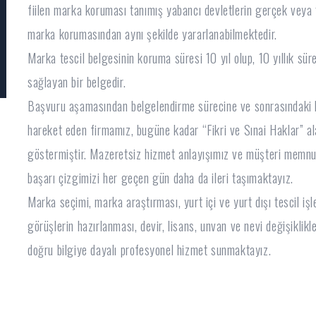
fiilen marka koruması tanımış yabancı devletlerin gerçek veya tüz
marka korumasından aynı şekilde yararlanabilmektedir.
Marka tescil belgesinin koruma süresi 10 yıl olup, 10 yıllık sür
sağlayan bir belgedir.
Başvuru aşamasından belgelendirme sürecine ve sonrasındaki 
hareket eden firmamız, bugüne kadar “Fikri ve Sınai Haklar” a
göstermiştir. Mazeretsiz hizmet anlayışımız ve müşteri memnun
başarı çizgimizi her geçen gün daha da ileri taşımaktayız.
Marka seçimi, marka araştırması, yurt içi ve yurt dışı tescil işl
görüşlerin hazırlanması, devir, lisans, unvan ve nevi değişiklik
doğru bilgiye dayalı profesyonel hizmet sunmaktayız.