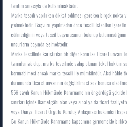
tanıtım amacıyla da kullanılmaktadır.
Marka tescili yapılırken dikkat edilmesi gereken birçok nokta 
gelmektedir. Başvuru yapılmadan önce tescili istenilen işaretin f
edilmediğinin veya tescil başvurusunun bulunup bulunmadığının 
unsurların başında gelmektedir.
Marka tescilinde karıştırılan bir diğer konu ise ticaret unvanı te
tanımlamak olup, marka tescilinde sahip olunan tekel hakkını s
korunabilmesi ancak marka tescili ile mümkündür. Aksi hâlde tic
durumunda ticaret unvanının değiştirilmesi söz konusu olabilme
556 sayılı Kanun Hükmünde Kararname’nin öngördüğü şekilde k
sınırları içinde ikametgâhı olan veya sınai ya da ticari faaliye
veya Dünya Ticaret Örgütü Kuruluş Anlaşması hükümleri kapsam
Bu Kanun Hükmünde Kararname kapsamına girmemekle birlikte,