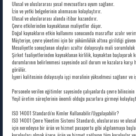
Ulusal ve uluslararası yasal mevzuatlara uyum sağlanır.
İzin ve yetki belgelerinin alınmasını kolaylaştırır.
Ulusal ve uluslararası alanda itibar kazandırır.
Çevre etkilerinden kaynaklanan maliyetler düşer.
Doğal kaynakların etkin kullanımı sonucunda masraflar azalır veriml
Müşteriye, çevre yönetimi için bir yükümlülük altına girildiği güven
Mesuliyetle sonuçlanan olayları azaltır dolayısıyla mali sorumluluk
Şirket faaliyetlerinden kaynaklanan kirlilik, kaynaktan başlayarak ko
durumlarının belirlenmesi sayesinde acil durum ve kazalara karşı h
görülür.
İşyeri kalitesinin dolayısıyla işçi moralinin yükselmesi sağlanır ve i
Personele verilen eğitimler sayesinde çalışanlarda çevre bilincinin
Yeşil üretim süreçlerinin önemli olduğu pazarlara girmeyi kolaylaştı
ISO 14001 Standardı'nı Kimler Kullanabilir/Uygulayabilir?
ISO 14001 Çevre Yönetim Sistemi Standardı, uluslararası ve ulusal
için neredeyse bir ürün ve hizmet pasaportu gibi algılanmaya başla
kuruluşları olmak üzere, ürün ve hizmet sağlayan tüm kuruluşlar ve ü