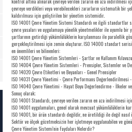
kontrol altına alınarak çevreye verilen zararın en aza indirilmesi iç
çevreye verdikleri veya verebilecekleri zararların sistematik bir
kaldırılması için geliştirilen bir yönetim sistemidir.
ISO 14001 Çevre Yönetim Sistemi Standardı ve ilgili standartlar ser
çevre yasaları ve uygulamaya yönelik yönetmelikler ile uyumlu bir
şartlarının getirdiği yükümlülüklerin karşılanması ile paralellik g
gerçekleştirilmesi için zemin oluşturur. ISO 14000 standart serisi
en önemlileri ve bilinenleri:
ISO 14001 Çevre Yönetim Sistemleri - Şartlar ve Kullanım Kılavuz
ISO 14004 Çevre Yönetim Sistemleri - Prensipler, Sistemler ve Des
ISO 14020 Çevre Etiketleri ve Beyanları - Genel Prensipler
ISO 14031 Çevre Yönetimi - Çevre Performans Değerlendirilmesi -
ISO 14040 Çevre Yönetimi - Hayat Boyu Değerlendirme - İlkeler v
Sonuç olarak;
ISO 14001 Standardı, çevreye verilen zararın en aza indirilmesi içi
ISO 14001 uygulamaları, genel olarak mevzuat yükümlülüklerin karşı
ISO 14001, bir ürün standardı değildir, ne üretildiği ile değil nasıl ür
Sektör ve ölçek gözetmeksizin her işletmeye uygulanabilen ve gönü
Çevre Yönetim Sistemi'nin Faydaları Nelerdir?