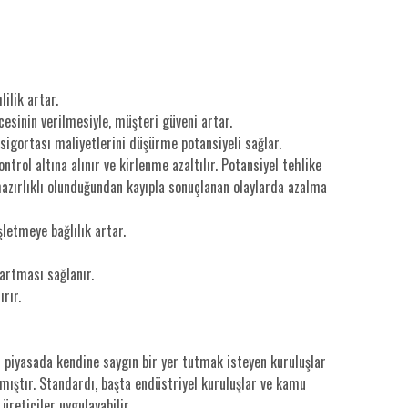
ilik artar.
cesinin verilmesiyle, müşteri güveni artar.
 sigortası maliyetlerini düşürme potansiyeli sağlar.
ntrol altına alınır ve kirlenme azaltılır. Potansiyel tehlike
azırlıklı olunduğundan kayıpla sonuçlanan olaylarda azalma
şletmeye bağlılık artar.
 artması sağlanır.
rır.
 piyasada kendine saygın bir yer tutmak isteyen kuruluşlar
mıştır. Standardı, başta endüstriyel kuruluşlar ve kamu
reticiler uygulayabilir..