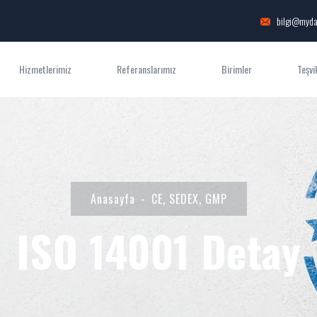
bilgi@myda
Hizmetlerimiz
Referanslarımız
Birimler
Teşvi
Anasayfa
CE, SEDEX, GMP
ISO 14001 Detay