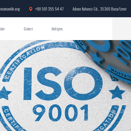
nismanlik.org
+90 501 355 54 47
Adnan Kahveci Cd., 35360 Buca/Izmir
kler
Galeri
iletişim