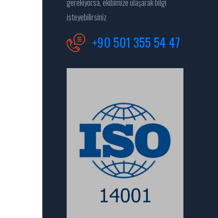
gerekiyorsa, ekibimize ulaşarak bilgi
isteyebilirsiniz
+90 501 355 54 47