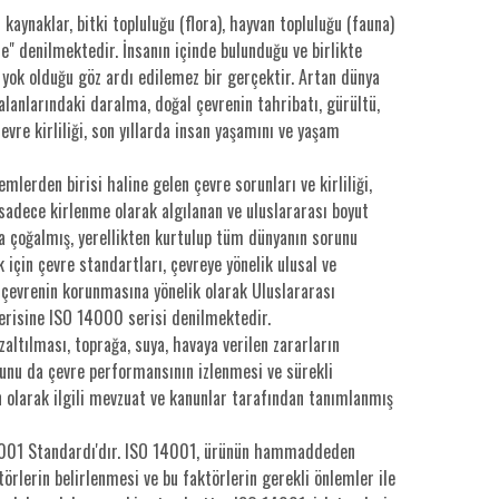
 kaynaklar, bitki topluluğu (flora), hayvan topluluğu (fauna)
re" denilmektedir. İnsanın içinde bulunduğu ve birlikte
 yok olduğu göz ardı edilemez bir gerçektir. Artan dünya
alanlarındaki daralma, doğal çevrenin tahribatı, gürültü,
evre kirliliği, son yıllarda insan yaşamını ve yaşam
emlerden birisi haline gelen çevre sorunları ve kirliliği,
 sadece kirlenme olarak algılanan ve uluslararası boyut
la çoğalmış, yerellikten kurtulup tüm dünyanın sorunu
 için çevre standartları, çevreye yönelik ulusal ve
çevrenin korunmasına yönelik olarak Uluslararası
erisine ISO 14000 serisi denilmektedir.
altılması, toprağa, suya, havaya verilen zararların
nu da çevre performansının izlenmesi ve sürekli
n olarak ilgili mevzuat ve kanunlar tarafından tanımlanmış
14001 Standardı'dır. ISO 14001, ürünün hammaddeden
rlerin belirlenmesi ve bu faktörlerin gerekli önlemler ile