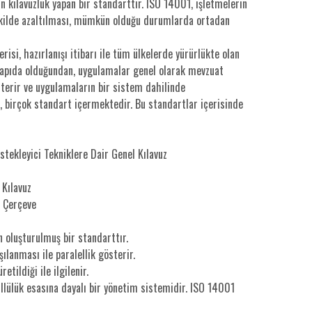
in kılavuzluk yapan bir standarttır. ISO 14001, işletmelerin
 şekilde azaltılması, mümkün olduğu durumlarda ortadan
isi, hazırlanışı itibarı ile tüm ülkelerde yürürlükte olan
 yapıda olduğundan, uygulamalar genel olarak mevzuat
österir ve uygulamaların bir sistem dahilinde
, birçok standart içermektedir. Bu standartlar içerisinde
u
tekleyici Tekniklere Dair Genel Kılavuz
 Kılavuz
e Çerçeve
n oluşturulmuş bir standarttır.
lanması ile paralellik gösterir.
etildiği ile ilgilenir.
llülük esasına dayalı bir yönetim sistemidir. ISO 14001