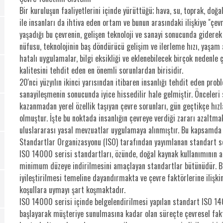
Bir kuruluşun faaliyetlerini içinde yürüttüğü; hava, su, toprak, doğal
ile insanları da ihtiva eden ortam ve bunun arasındaki ilişkiye "çev
yaşadığı bu çevrenin, gelişen teknoloji ve sanayi sonucunda giderek
nüfusu, teknolojinin baş döndürücü gelişim ve ilerleme hızı, yaşam 
hatalı uygulamalar, bilgi eksikliği ve eklenebilecek birçok nedenle ç
kalitesini tehdit eden en önemli sorunlardan birisidir.
20'nci yüzyılın ikinci yarısından itibaren insanlığı tehdit eden probl
sanayileşmenin sonucunda iyice hissedilir hale gelmiştir. Önceleri
kazanmadan yerel özellik taşıyan çevre sorunları, gün geçtikçe hız
olmuştur. İşte bu noktada insanlığın çevreye verdiği zararı azaltmak
uluslararası yasal mevzuatlar uygulamaya alınmıştır. Bu kapsamda 
Standartlar Organizasyonu (ISO) tarafından yayımlanan standart s
ISO 14000 serisi standartları, özünde, doğal kaynak kullanımının az
minimum düzeye indirilmesini amaçlayan standartlar bütünüdür. Bu
iyileştirilmesi temeline dayandırmakta ve çevre faktörlerine ilişki
koşullara uymayı şart koşmaktadır.
ISO 14000 serisi içinde belgelendirilmesi yapılan standart ISO 
başlayarak müşteriye sunulmasına kadar olan süreçte çevresel faktö